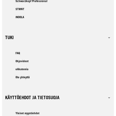
Schwarzkopf Professional
STMNT
INDOLA
TUKI
FAQ
Ohjevideot
eAkatemia
Ota yhteyttä
KÄYTTÖEHDOT JA TIETOSUOJA
Yleiset myyntiehdot