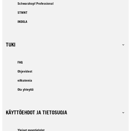
Schwarzkopf Professional
STMNT
INDOLA
TUKI
FAQ
Ohjevideot
eAkatemia
Ota yhteyttä
KÄYTTÖEHDOT JA TIETOSUOJA
Yleiset myyntiehdot