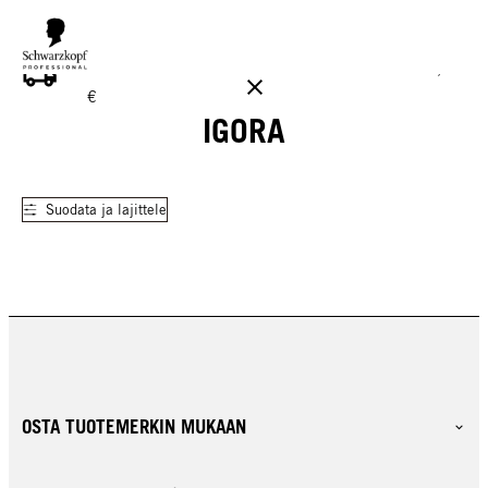
ILMAINEN TOIMITUS YLI 160 € TILAUKSIIN!
Norm. 17,90
€
IGORA
Suodata ja lajittele
OSTA TUOTEMERKIN MUKAAN