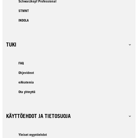
Schwarzkopf Professional
STMNT
INDOLA
TUKI
FAQ
Ohjevideot
eAkatemia
Ota yhteyttä
KÄYTTÖEHDOT JA TIETOSUOJA
Yleiset myyntiehdot