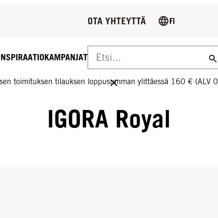
OTA YHTEYTTÄ
FI
INSPIRAATIO
KAMPANJAT
US YLI 160 € TILAUKSIIN!
sen toimituksen tilauksen loppusumman ylittäessä 160 € (ALV 
IGORA Royal