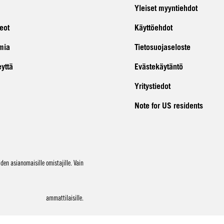
Yleiset myyntiehdot
eot
Käyttöehdot
mia
Tietosuojaseloste
eyttä
Evästekäytäntö
Yritystiedot
Note for US residents
en asianomaisille omistajille. Vain
ammattilaisille.