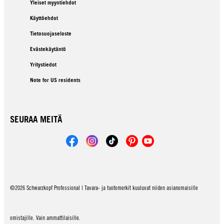
Yleiset myyntiehdot
Käyttöehdot
Tietosuojaseloste
Evästekäytäntö
Yritystiedot
Note for US residents
SEURAA MEITÄ
©2026 Schwarzkopf Professional | Tavara- ja tuotemerkit kuuluvat niiden asianomaisille
omistajille. Vain ammattilaisille.