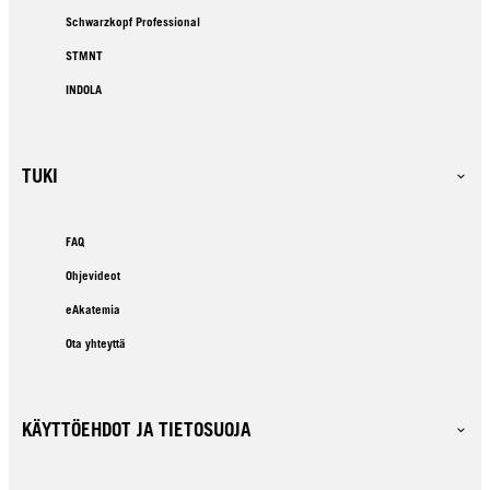
Schwarzkopf Professional
STMNT
INDOLA
TUKI
FAQ
Ohjevideot
eAkatemia
Ota yhteyttä
KÄYTTÖEHDOT JA TIETOSUOJA