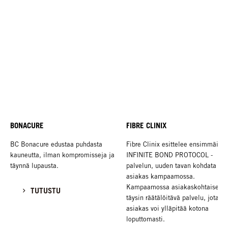
BONACURE
FIBRE CLINIX
BC Bonacure edustaa puhdasta
Fibre Clinix esittelee ensimmäise
kauneutta, ilman kompromisseja ja
INFINITE BOND PROTOCOL -
täynnä lupausta.
palvelun, uuden tavan kohdata
asiakas kampaamossa.
Kampaamossa asiakaskohtaisesti
TUTUSTU
täysin räätälöitävä palvelu, jota
asiakas voi ylläpitää kotona
loputtomasti.