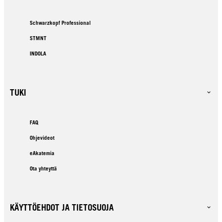
Schwarzkopf Professional
STMNT
INDOLA
TUKI
FAQ
Ohjevideot
eAkatemia
Ota yhteyttä
KÄYTTÖEHDOT JA TIETOSUOJA