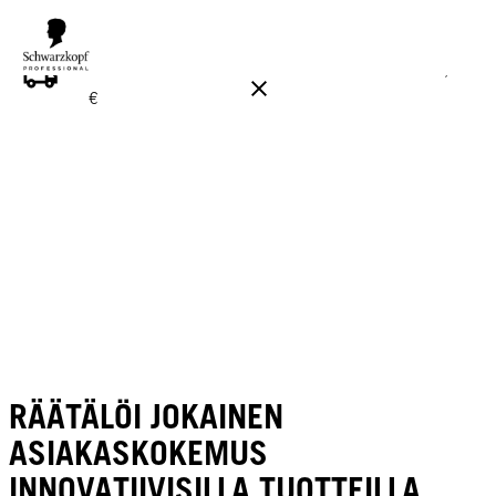
ILMAINEN TOIMITUS YLI 160 € TILAUKSIIN!
Norm. 17,90
€
RÄÄTÄLÖI JOKAINEN
ASIAKASKOKEMUS
INNOVATIIVISILLA TUOTTEILLA