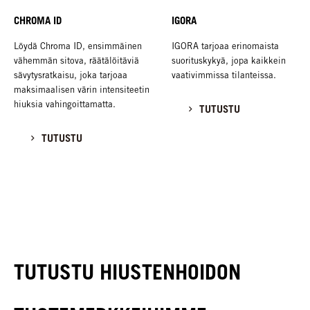
CHROMA ID
IGORA
Löydä Chroma ID, ensimmäinen
IGORA tarjoaa erinomaista
vähemmän sitova, räätälöitäviä
suorituskykyä, jopa kaikkein
sävytysratkaisu, joka tarjoaa
vaativimmissa tilanteissa.
maksimaalisen värin intensiteetin
hiuksia vahingoittamatta.
TUTUSTU
TUTUSTU
TUTUSTU HIUSTENHOIDON