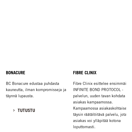
BONACURE
FIBRE CLINIX
BC Bonacure edustaa puhdasta
Fibre Clinix esittelee ensimmäise
kauneutta, ilman kompromisseja ja
INFINITE BOND PROTOCOL -
täynnä lupausta.
palvelun, uuden tavan kohdata
asiakas kampaamossa.
Kampaamossa asiakaskohtaisesti
TUTUSTU
täysin räätälöitävä palvelu, jota
asiakas voi ylläpitää kotona
loputtomasti.