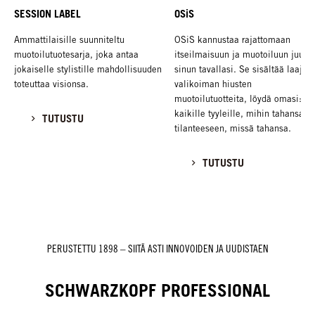
SESSION LABEL
OSiS
Ammattilaisille suunniteltu
OSiS kannustaa rajattomaan
muotoilutuotesarja, joka antaa
itseilmaisuun ja muotoiluun juuri
jokaiselle stylistille mahdollisuuden
sinun tavallasi. Se sisältää laajan
toteuttaa visionsa.
valikoiman hiusten
muotoilutuotteita, löydä omasi:
kaikille tyyleille, mihin tahansa
TUTUSTU
tilanteeseen, missä tahansa.
TUTUSTU
PERUSTETTU 1898 – SIITÄ ASTI INNOVOIDEN JA UUDISTAEN
SCHWARZKOPF PROFESSIONAL