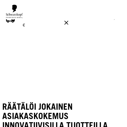
ILMAINEN TOIMITUS YLI 160 € TILAUKSIIN!
Norm. 17,90
€
RÄÄTÄLÖI JOKAINEN
ASIAKASKOKEMUS
INNOVATIIVISILLA TUOTTEILLA