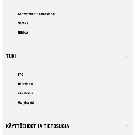
Schwarzkopf Professional
STMNT
INDOLA
TUKI
FAQ
Ohjevideot
eAkatemia
Ota yhteyttä
KÄYTTÖEHDOT JA TIETOSUOJA