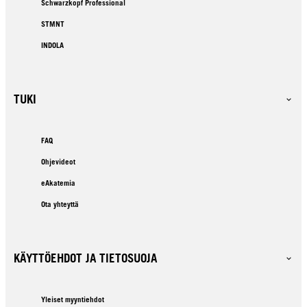
Schwarzkopf Professional
STMNT
INDOLA
TUKI
FAQ
Ohjevideot
eAkatemia
Ota yhteyttä
KÄYTTÖEHDOT JA TIETOSUOJA
Yleiset myyntiehdot