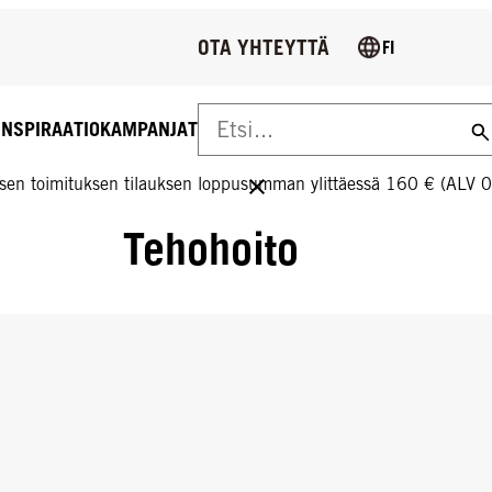
OTA YHTEYTTÄ
FI
INSPIRAATIO
KAMPANJAT
US YLI 160 € TILAUKSIIN!
sen toimituksen tilauksen loppusumman ylittäessä 160 € (ALV 
Tehohoito