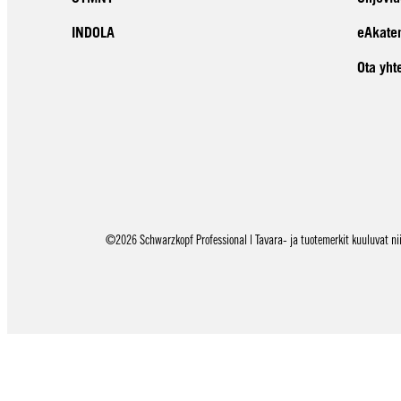
INDOLA
eAkate
Ota yht
©2026 Schwarzkopf Professional | Tavara- ja tuotemerkit kuuluvat niid