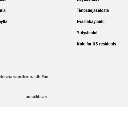
mia
Tietosuojaseloste
eyttä
Evästekäytäntö
Yritystiedot
Note for US residents
en asianomaisille omistajille. Vain
ammattilaisille.