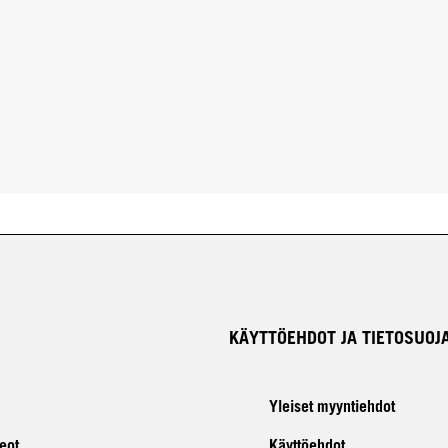
KÄYTTÖEHDOT JA TIETOSUOJ
Yleiset myyntiehdot
eot
Käyttöehdot