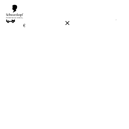
ILMAINEN TOIMITUS YLI 160 € TILAUKSIIN!
Norm. 17,90
€