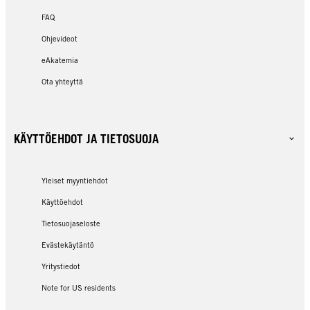
FAQ
Ohjevideot
eAkatemia
Ota yhteyttä
KÄYTTÖEHDOT JA TIETOSUOJA
Yleiset myyntiehdot
Käyttöehdot
Tietosuojaseloste
Evästekäytäntö
Yritystiedot
Note for US residents