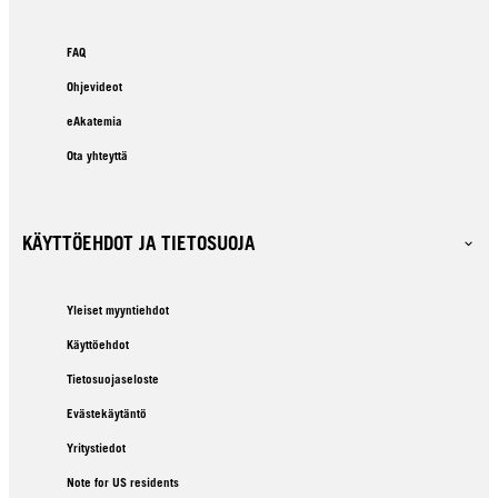
FAQ
Ohjevideot
eAkatemia
Ota yhteyttä
KÄYTTÖEHDOT JA TIETOSUOJA
Yleiset myyntiehdot
Käyttöehdot
Tietosuojaseloste
Evästekäytäntö
Yritystiedot
Note for US residents