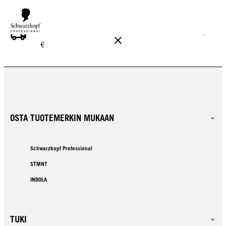
ILMAINEN TOIMITUS YLI 160 € TILAUKSIIN!
Norm. 17,90
€
OSTA TUOTEMERKIN MUKAAN
Schwarzkopf Professional
STMNT
INDOLA
TUKI