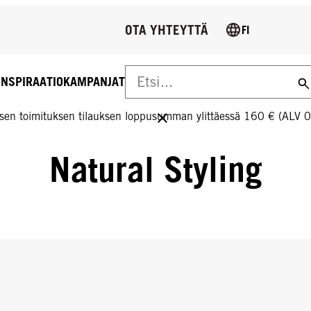
OTA YHTEYTTÄ
FI
INSPIRAATIO
KAMPANJAT
US YLI 160 € TILAUKSIIN!
sen toimituksen tilauksen loppusumman ylittäessä 160 € (ALV 
Natural Styling