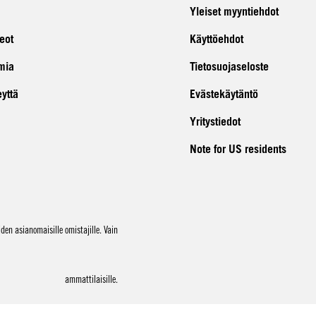
Yleiset myyntiehdot
eot
Käyttöehdot
mia
Tietosuojaseloste
eyttä
Evästekäytäntö
Yritystiedot
Note for US residents
en asianomaisille omistajille. Vain
ammattilaisille.