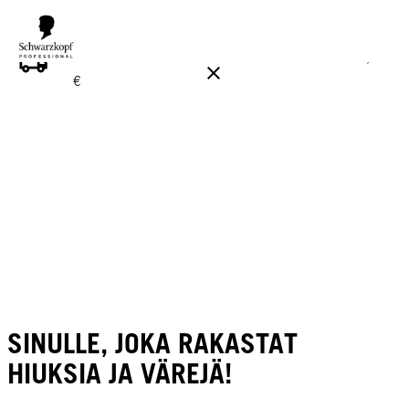
ILMAINEN TOIMITUS YLI 160 € TILAUKSIIN!
Norm. 17,90
€
SINULLE, JOKA RAKASTAT
HIUKSIA JA VÄREJÄ!