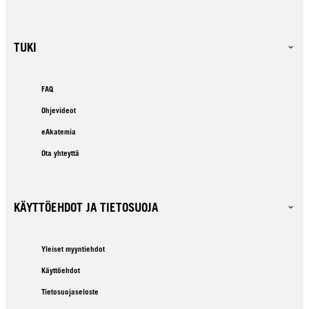
TUKI
FAQ
Ohjevideot
eAkatemia
Ota yhteyttä
KÄYTTÖEHDOT JA TIETOSUOJA
Yleiset myyntiehdot
Käyttöehdot
Tietosuojaseloste