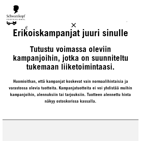
ILMAINEN TOIMITUS YLI 160 € TILAUKSIIN!
Norm. 17,90
€
Erikoiskampanjat juuri sinulle
Tutustu voimassa oleviin
kampanjoihin, jotka on suunniteltu
tukemaan liiketoimintaasi.
Huomioithan, että kampanjat koskevat vain normaalihintaisia ja
varastossa olevia tuotteita. Kampanjatuotteita ei voi yhdistää muihin
kampanjoihin, alennuksiin tai tarjouksiin. Tuotteen alennettu hinta
näkyy ostoskorissa kassalla.