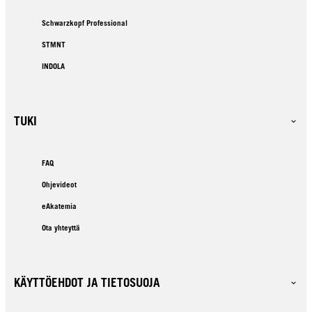
Schwarzkopf Professional
STMNT
INDOLA
TUKI
FAQ
Ohjevideot
eAkatemia
Ota yhteyttä
KÄYTTÖEHDOT JA TIETOSUOJA