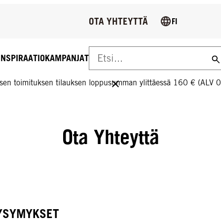
OTA YHTEYTTÄ
FI
INSPIRAATIO
KAMPANJAT
US YLI 160 € TILAUKSIIN!
sen toimituksen tilauksen loppusumman ylittäessä 160 € (ALV 
Ota Yhteyttä
KYSYMYKSET