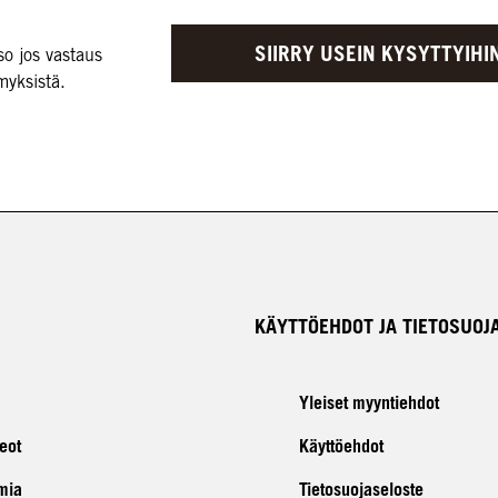
SIIRRY USEIN KYSYTTYIHI
so jos vastaus
myksistä.
KÄYTTÖEHDOT JA TIETOSUOJ
Yleiset myyntiehdot
eot
Käyttöehdot
mia
Tietosuojaseloste