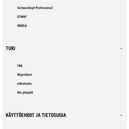
Schwarzkopf Professional
STMNT
INDOLA
TUKI
FAQ
Ohjevideot
eAkatemia
Ota yhteyttä
KÄYTTÖEHDOT JA TIETOSUOJA