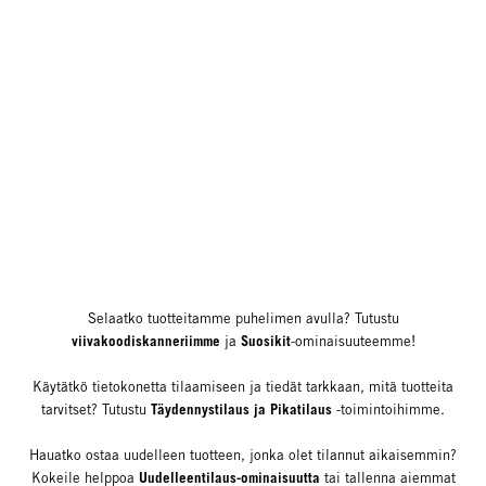
Selaatko tuotteitamme puhelimen avulla? Tutustu
viivakoodiskanneriimme
Suosikit
ja
-ominaisuuteemme!
Käytätkö tietokonetta tilaamiseen ja tiedät tarkkaan, mitä tuotteita
Täydennystilaus ja Pikatilaus
tarvitset? Tutustu
-toimintoihimme.
Hauatko ostaa uudelleen tuotteen, jonka olet tilannut aikaisemmin?
Uudelleentilaus-ominaisuutta
Kokeile helppoa
tai tallenna aiemmat