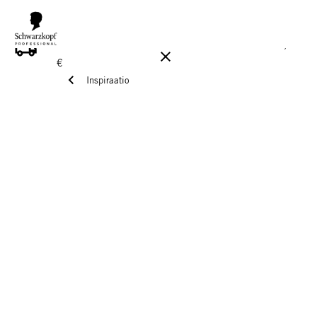
ILMAINEN TOIMITUS YLI 160 € TILAUKSIIN!
Norm. 17,90
€
Inspiraatio