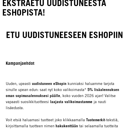
EKSTRAETU UUDISTUNEESTA
ESHOPISTA!
ETU UUDISTUNEESEEN ESHOPIIN
Kampanjaehdot
uudistuneen eShopin
Uuden, upeasti
kunniaksi haluamme tarjota
5% lisäalennuksen
sinulle upean edun: saat nyt koko valikoimasta*
oman sopimusalennuksesi päälle
, koko vuoden 2026 ajan! Valitse
laajasta valikoimastamme
vapaasti suosikkituotteesi
ja nauti
lisäedusta.
Tuotemerkit
Voit etsiä haluamasi tuotteet joko klikkaamalla
-tekstiä,
hakukenttään
kirjoittamalla tuotteen nimen
tai selaamalla tuotteita