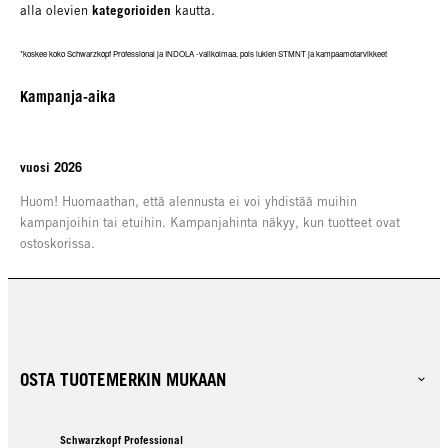
kategorioiden
alla olevien
kautta.
*koskee koko Schwarzkopf Professional ja INDOLA -valikoimaa, pois lukien STMNT ja kampaamotarvikkeet
Kampanja-aika
vuosi 2026
Huom! Huomaathan, että alennusta ei voi yhdistää muihin
kampanjoihin tai etuihin. Kampanjahinta näkyy, kun tuotteet ovat
ostoskorissa.
OSTA TUOTEMERKIN MUKAAN
Schwarzkopf Professional