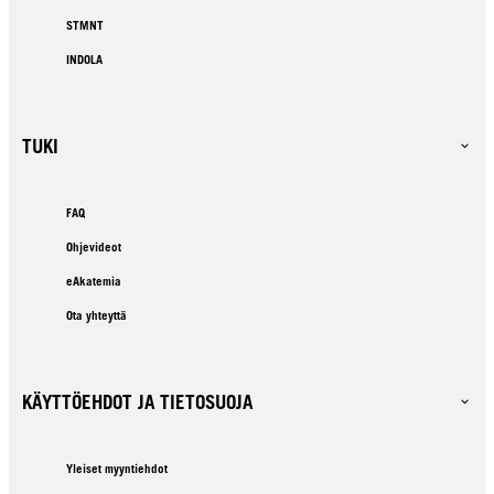
STMNT
INDOLA
TUKI
FAQ
Ohjevideot
eAkatemia
Ota yhteyttä
KÄYTTÖEHDOT JA TIETOSUOJA
Yleiset myyntiehdot