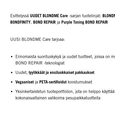
UUDET BLONDME Care
BLONDM
Esittelyssä
-sarjan tuotelinjat:
BONDFINITY
BOND REPAIR
Purple Toning BOND REPAIR
,
ja
UUSI BLONDME Care tarjoaa:
Erinomaista suorituskykyä ja uudet tuotteet, joissa on 
BOND REPAIR -teknologiat
tyylikkäät ja ensiluokkaiset pakkaukset
Uudet,
Vegaaniset
PETA-sertifioidut
ja
koostumukset
Yksinkertaistetun tuoteportfolion, jota on helppo käyttää
kokonaisvaltainen valikoima pesupaikkatuotteita