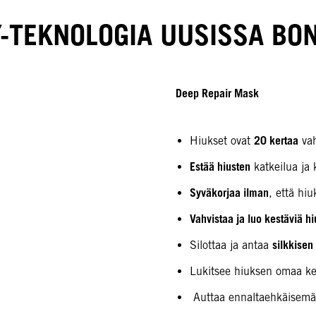
Y-TEKNOLOGIA UUSISSA BON
Deep Repair Mask
20 kertaa
Hiukset ovat
vah
Estää hiusten
katkeilua ja 
Syväkorjaa ilman
, että hiu
Vahvistaa ja luo kestäviä h
silkkisen
Silottaa ja antaa
Lukitsee hiuksen omaa ker
Auttaa ennaltaehkäisemää