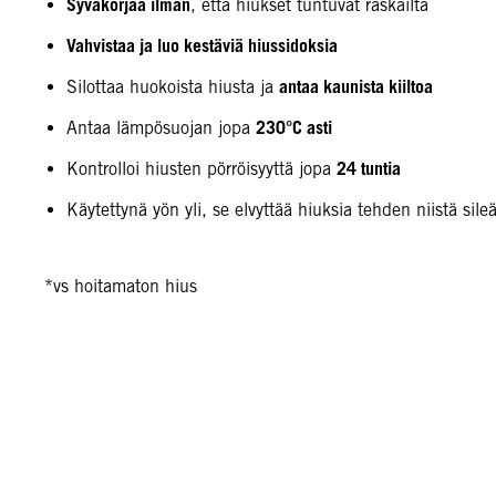
Syväkorjaa ilman
, että hiukset tuntuvat raskailta
Vahvistaa ja luo kestäviä hiussidoksia
antaa kaunista kiiltoa
Silottaa huokoista hiusta ja
230°C asti
Antaa lämpösuojan jopa
24 tuntia
Kontrolloi hiusten pörröisyyttä jopa
Käytettynä yön yli, se elvyttää hiuksia tehden niistä sil
*vs hoitamaton hius