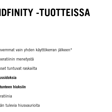
DFINITY -TUOTTEISSA
vemmat vain yhden käyttökerran jälkeen*
keratiinin menetystä
kset tuntuvat raskailta
iussidoksia
 tunteen hiuksiin
atiinia
n tulevia hiusvaurioita