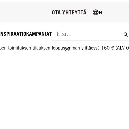
OTA YHTEYTTÄ
FI
INSPIRAATIO
KAMPANJAT
US YLI 160 € TILAUKSIIN!
sen toimituksen tilauksen loppusumman ylittäessä 160 € (ALV 