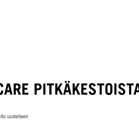
CARE PITKÄKESTOIST
pito uudelleen