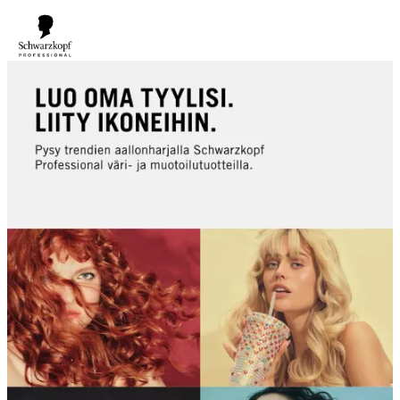
ILMAINEN TOIMITUS YLI 160 € TILAUKSIIN!
Norm. 17,90
€