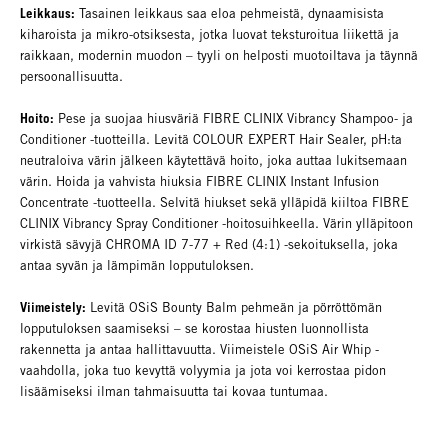
Leikkaus:
Tasainen leikkaus saa eloa pehmeistä, dynaamisista
kiharoista ja mikro-otsiksesta, jotka luovat teksturoitua liikettä ja
raikkaan, modernin muodon – tyyli on helposti muotoiltava ja täynnä
persoonallisuutta.
Hoito:
Pese ja suojaa hiusväriä FIBRE CLINIX Vibrancy Shampoo- ja
Conditioner -tuotteilla. Levitä COLOUR EXPERT Hair Sealer, pH:ta
neutraloiva värin jälkeen käytettävä hoito, joka auttaa lukitsemaan
värin. Hoida ja vahvista hiuksia FIBRE CLINIX Instant Infusion
Concentrate -tuotteella. Selvitä hiukset sekä ylläpidä kiiltoa FIBRE
CLINIX Vibrancy Spray Conditioner -hoitosuihkeella. Värin ylläpitoon
virkistä sävyjä CHROMA ID 7-77 + Red (4:1) -sekoituksella, joka
antaa syvän ja lämpimän lopputuloksen.
Viimeistely:
Levitä OSiS Bounty Balm pehmeän ja pörröttömän
lopputuloksen saamiseksi – se korostaa hiusten luonnollista
rakennetta ja antaa hallittavuutta. Viimeistele OSiS Air Whip -
vaahdolla, joka tuo kevyttä volyymia ja jota voi kerrostaa pidon
lisäämiseksi ilman tahmaisuutta tai kovaa tuntumaa.