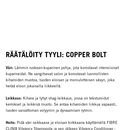
RÄÄTÄLÖITY TYYLI: COPPER BOLT
Väri:
Lämmin ruskean-kuparinen pohja, jota korostavat intensiiviset
kupariraidat. Ne vangitsevat valon ja korostavat luonnollisten
kiharoiden muotoa, tuoden eloisan ja moniulotteisen sävyn, joka
herää eloon jokaisella liikkeellä.
Leikkaus:
Kihara ja lyhyt shag-leikkaus, jossa on teksturoidut
kerrokset ja leikkisä muoto. Se antaa kiharoiden liikkua vapaasti,
luoden vaivattoman volyymin ja dynaamisen rytmin.
Hoito:
Pidä väri raikkaana ja eloisan kirkkaana käyttämällä FIBRE
CLINIX Vibrancy Shampoota ja sen jälkeen Vibrancy Conditioner -