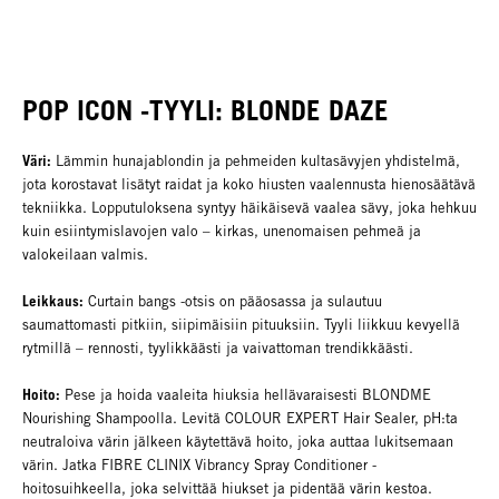
POP ICON -TYYLI: BLONDE DAZE
Väri:
Lämmin hunajablondin ja pehmeiden kultasävyjen yhdistelmä,
jota korostavat lisätyt raidat ja koko hiusten vaalennusta hienosäätävä
tekniikka. Lopputuloksena syntyy häikäisevä vaalea sävy, joka hehkuu
kuin esiintymislavojen valo – kirkas, unenomaisen pehmeä ja
valokeilaan valmis.
Leikkaus:
Curtain bangs -otsis on pääosassa ja sulautuu
saumattomasti pitkiin, siipimäisiin pituuksiin. Tyyli liikkuu kevyellä
rytmillä – rennosti, tyylikkäästi ja vaivattoman trendikkäästi.
Hoito:
Pese ja hoida vaaleita hiuksia hellävaraisesti BLONDME
Nourishing Shampoolla. Levitä COLOUR EXPERT Hair Sealer, pH:ta
neutraloiva värin jälkeen käytettävä hoito, joka auttaa lukitsemaan
värin. Jatka FIBRE CLINIX Vibrancy Spray Conditioner -
hoitosuihkeella, joka selvittää hiukset ja pidentää värin kestoa.