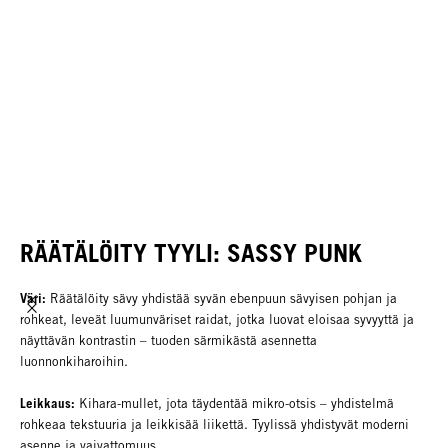
RÄÄTÄLÖITY TYYLI: SASSY PUNK
Väri:
Räätälöity sävy yhdistää syvän ebenpuun sävyisen pohjan ja
rohkeat, leveät luumunväriset raidat, jotka luovat eloisaa syvyyttä ja
näyttävän kontrastin – tuoden särmikästä asennetta
luonnonkiharoihin.
Leikkaus:
Kihara-mullet, jota täydentää mikro-otsis – yhdistelmä
rohkeaa tekstuuria ja leikkisää liikettä. Tyylissä yhdistyvät moderni
asenne ja vaivattomuus.