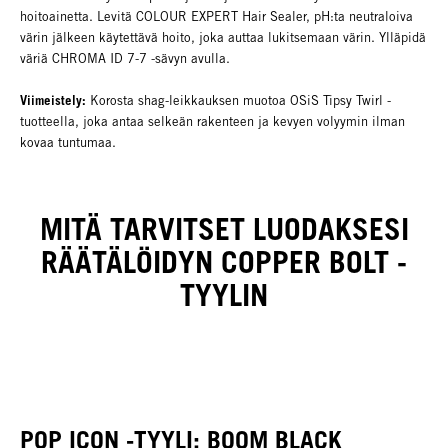
hoitoainetta. Levitä COLOUR EXPERT Hair Sealer, pH:ta neutraloiva
värin jälkeen käytettävä hoito, joka auttaa lukitsemaan värin. Ylläpidä
väriä CHROMA ID 7-7 -sävyn avulla.
Viimeistely:
Korosta shag-leikkauksen muotoa OSiS Tipsy Twirl -
tuotteella, joka antaa selkeän rakenteen ja kevyen volyymin ilman
kovaa tuntumaa.
MITÄ TARVITSET LUODAKSESI
RÄÄTÄLÖIDYN COPPER BOLT -
TYYLIN
POP ICON -TYYLI: BOOM BLACK