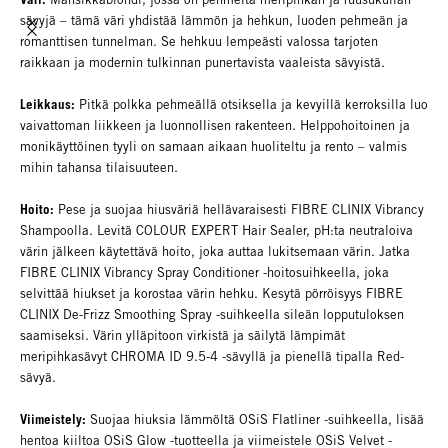
sävyjä – tämä väri yhdistää lämmön ja hehkun, luoden pehmeän ja
romanttisen tunnelman. Se hehkuu lempeästi valossa tarjoten
raikkaan ja modernin tulkinnan punertavista vaaleista sävyistä.
Leikkaus:
Pitkä polkka pehmeällä otsiksella ja kevyillä kerroksilla luo
vaivattoman liikkeen ja luonnollisen rakenteen. Helppohoitoinen ja
monikäyttöinen tyyli on samaan aikaan huoliteltu ja rento – valmis
mihin tahansa tilaisuuteen.
Hoito:
Pese ja suojaa hiusväriä hellävaraisesti FIBRE CLINIX Vibrancy
Shampoolla. Levitä COLOUR EXPERT Hair Sealer, pH:ta neutraloiva
värin jälkeen käytettävä hoito, joka auttaa lukitsemaan värin. Jatka
FIBRE CLINIX Vibrancy Spray Conditioner -hoitosuihkeella, joka
selvittää hiukset ja korostaa värin hehku. Kesytä pörröisyys FIBRE
CLINIX De-Frizz Smoothing Spray -suihkeella sileän lopputuloksen
saamiseksi. Värin ylläpitoon virkistä ja säilytä lämpimät
meripihkasävyt CHROMA ID 9.5-4 -sävyllä ja pienellä tipalla Red-
sävyä.
Viimeistely:
Suojaa hiuksia lämmöltä OSiS Flatliner -suihkeella, lisää
hentoa kiiltoa OSiS Glow -tuotteella ja viimeistele OSiS Velvet -