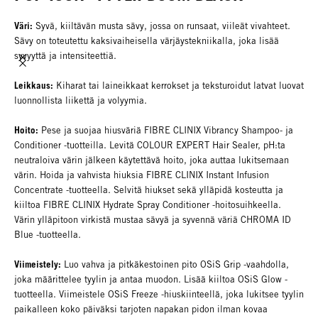
Väri:
Syvä, kiiltävän musta sävy, jossa on runsaat, viileät vivahteet.
Sävy on toteutettu kaksivaiheisella värjäystekniikalla, joka lisää
syvyyttä ja intensiteettiä.
Leikkaus:
Kiharat tai laineikkaat kerrokset ja teksturoidut latvat luovat
luonnollista liikettä ja volyymia.
Hoito:
Pese ja suojaa hiusväriä FIBRE CLINIX Vibrancy Shampoo- ja
Conditioner -tuotteilla. Levitä COLOUR EXPERT Hair Sealer, pH:ta
neutraloiva värin jälkeen käytettävä hoito, joka auttaa lukitsemaan
värin. Hoida ja vahvista hiuksia FIBRE CLINIX Instant Infusion
Concentrate -tuotteella. Selvitä hiukset sekä ylläpidä kosteutta ja
kiiltoa FIBRE CLINIX Hydrate Spray Conditioner -hoitosuihkeella.
Värin ylläpitoon virkistä mustaa sävyä ja syvennä väriä CHROMA ID
Blue -tuotteella.
Viimeistely:
Luo vahva ja pitkäkestoinen pito OSiS Grip -vaahdolla,
joka määrittelee tyylin ja antaa muodon. Lisää kiiltoa OSiS Glow -
tuotteella. Viimeistele OSiS Freeze -hiuskiinteellä, joka lukitsee tyylin
paikalleen koko päiväksi tarjoten napakan pidon ilman kovaa