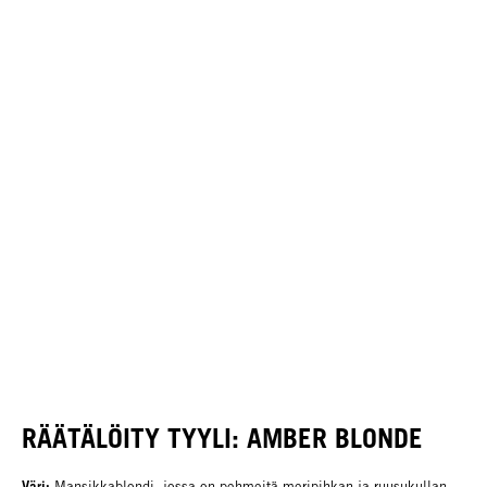
RÄÄTÄLÖITY TYYLI: AMBER BLONDE
Väri:
Mansikkablondi, jossa on pehmeitä meripihkan ja ruusukullan