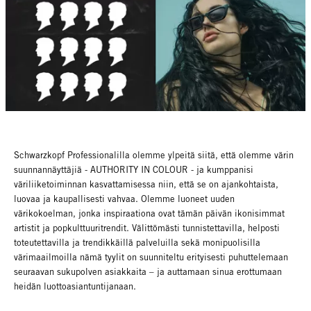
Schwarzkopf Professionalilla olemme ylpeitä siitä, että olemme värin
suunnannäyttäjiä - AUTHORITY IN COLOUR - ja kumppanisi
väriliiketoiminnan kasvattamisessa niin, että se on ajankohtaista,
luovaa ja kaupallisesti vahvaa. Olemme luoneet uuden
värikokoelman, jonka inspiraationa ovat tämän päivän ikonisimmat
artistit ja popkulttuuritrendit. Välittömästi tunnistettavilla, helposti
toteutettavilla ja trendikkäillä palveluilla sekä monipuolisilla
värimaailmoilla nämä tyylit on suunniteltu erityisesti puhuttelemaan
seuraavan sukupolven asiakkaita – ja auttamaan sinua erottumaan
heidän luottoasiantuntijanaan.