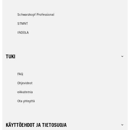
Schwarzkopf Professional
STMNT
INDOLA
TUKI
FAQ
Ohjevideot
eAkatemia
Ota yhteyttä
KÄYTTÖEHDOT JA TIETOSUOJA