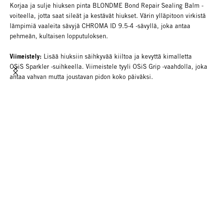
Korjaa ja sulje hiuksen pinta BLONDME Bond Repair Sealing Balm -
voiteella, jotta saat sileät ja kestävät hiukset. Värin ylläpitoon virkistä
lämpimiä vaaleita sävyjä CHROMA ID 9.5-4 -sävyllä, joka antaa
pehmeän, kultaisen lopputuloksen.
Viimeistely:
Lisää hiuksiin säihkyvää kiiltoa ja kevyttä kimalletta
OSiS Sparkler -suihkeella. Viimeistele tyyli OSiS Grip -vaahdolla, joka
antaa vahvan mutta joustavan pidon koko päiväksi.