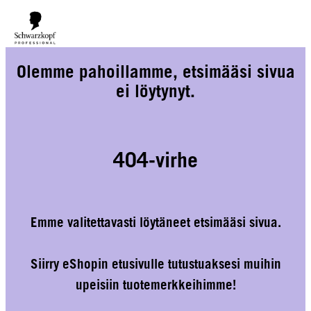
ILMAINEN TOIMITUS YLI 160 € TILAUKSIIN!
Norm. 17,90
€
Olemme pahoillamme, etsimääsi sivua
ei löytynyt.
404-virhe
Emme valitettavasti löytäneet etsimääsi sivua.
Siirry eShopin etusivulle tutustuaksesi muihin
upeisiin tuotemerkkeihimme!