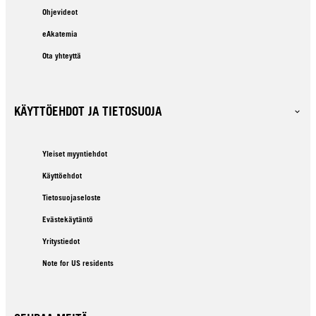
Ohjevideot
eAkatemia
Ota yhteyttä
KÄYTTÖEHDOT JA TIETOSUOJA
Yleiset myyntiehdot
Käyttöehdot
Tietosuojaseloste
Evästekäytäntö
Yritystiedot
Note for US residents