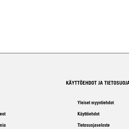
KÄYTTÖEHDOT JA TIETOSUOJ
Yleiset myyntiehdot
eot
Käyttöehdot
mia
Tietosuojaseloste