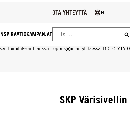
OTA YHTEYTTÄ
FI
INSPIRAATIO
KAMPANJAT
US YLI 160 € TILAUKSIIN!
sen toimituksen tilauksen loppusumman ylittäessä 160 € (ALV 
SKP Värisivellin