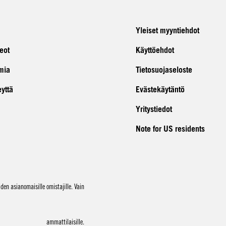
Yleiset myyntiehdot
eot
Käyttöehdot
mia
Tietosuojaseloste
eyttä
Evästekäytäntö
Yritystiedot
Note for US residents
en asianomaisille omistajille. Vain
ammattilaisille.