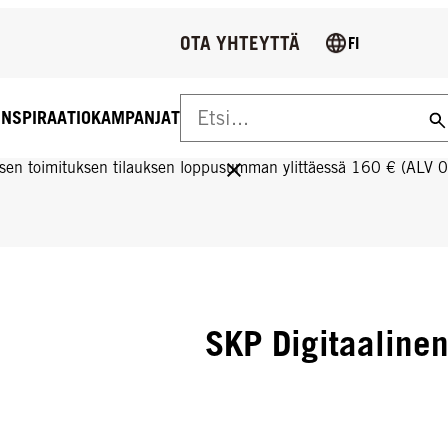
OTA YHTEYTTÄ
FI
INSPIRAATIO
KAMPANJAT
US YLI 160 € TILAUKSIIN!
sen toimituksen tilauksen loppusumman ylittäessä 160 € (ALV 
SKP Digitaaline