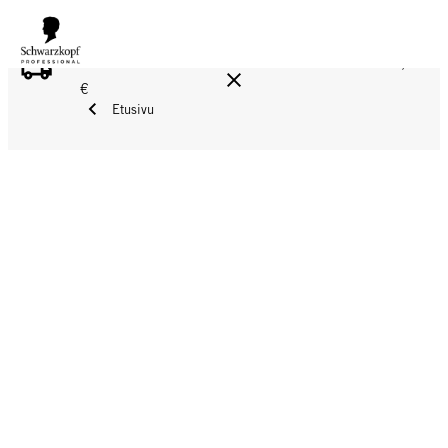
ILMAINEN TOIMITUS YLI 160 € TILAUKSIIN!
Norm. 17,90
€
Etusivu