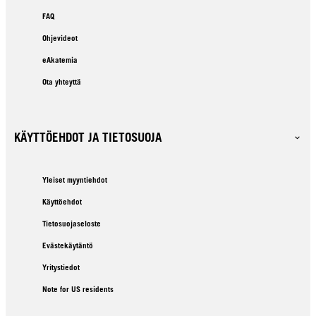
FAQ
Ohjevideot
eAkatemia
Ota yhteyttä
KÄYTTÖEHDOT JA TIETOSUOJA
Yleiset myyntiehdot
Käyttöehdot
Tietosuojaseloste
Evästekäytäntö
Yritystiedot
Note for US residents