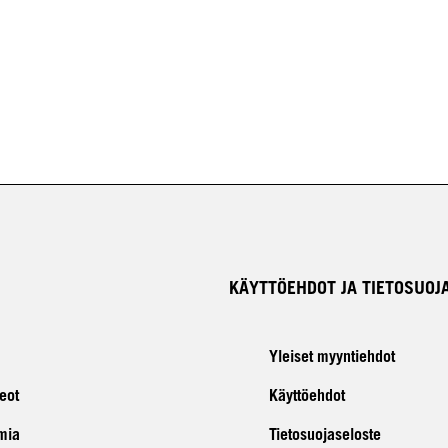
KÄYTTÖEHDOT JA TIETOSUOJ
Yleiset myyntiehdot
eot
Käyttöehdot
mia
Tietosuojaseloste