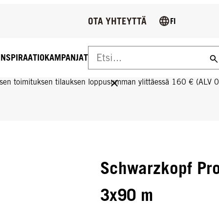
OTA YHTEYTTÄ
FI
INSPIRAATIO
KAMPANJAT
US YLI 160 € TILAUKSIIN!
sen toimituksen tilauksen loppusumman ylittäessä 160 € (ALV 
Schwarzkopf Prof
3x90 m