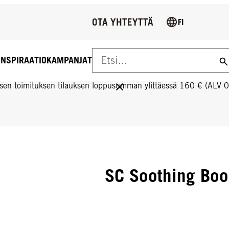
OTA YHTEYTTÄ
FI
INSPIRAATIO
KAMPANJAT
US YLI 160 € TILAUKSIIN!
sen toimituksen tilauksen loppusumman ylittäessä 160 € (ALV 
SC Soothing Boo