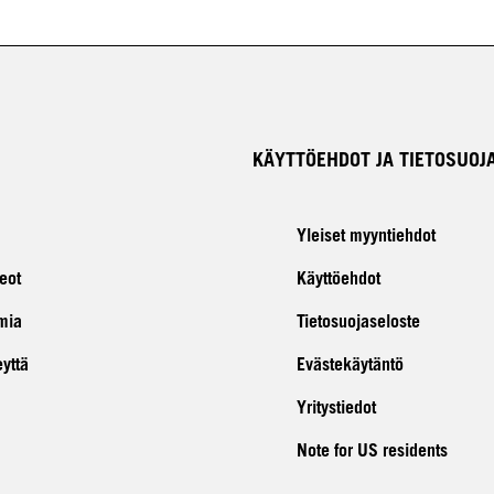
KÄYTTÖEHDOT JA TIETOSUOJ
Yleiset myyntiehdot
eot
Käyttöehdot
mia
Tietosuojaseloste
eyttä
Evästekäytäntö
Yritystiedot
Note for US residents