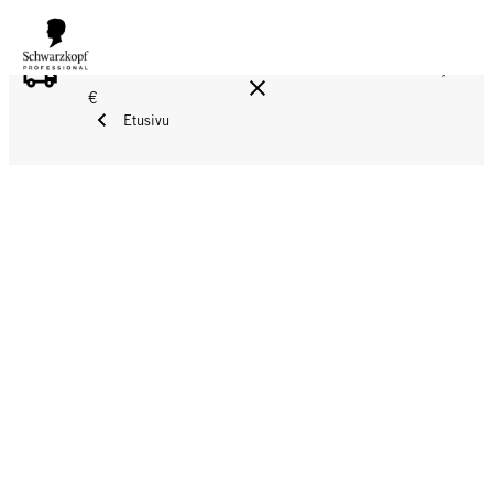
ILMAINEN TOIMITUS YLI 160 € TILAUKSIIN!
Norm. 17,90
€
Etusivu