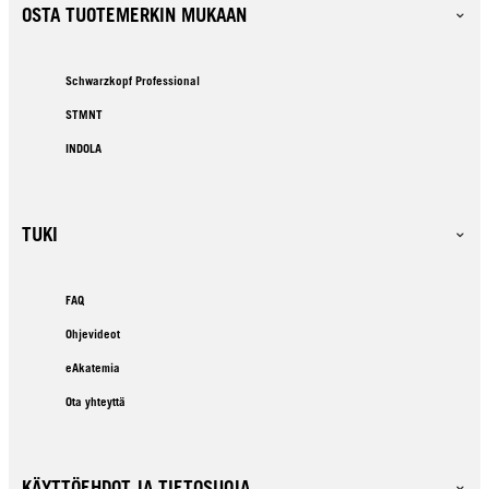
OSTA TUOTEMERKIN MUKAAN
Schwarzkopf Professional
STMNT
INDOLA
TUKI
FAQ
Ohjevideot
eAkatemia
Ota yhteyttä
KÄYTTÖEHDOT JA TIETOSUOJA