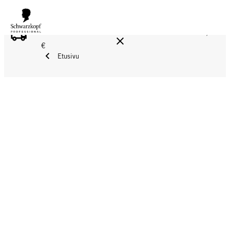
ILMAINEN TOIMITUS YLI 160 € TILAUKSIIN!
Norm. 17,90
€
Etusivu