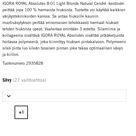
IGORA ROYAL Absolutes 8-01 Light Blonde Natural Cendré -kestoväri
peittää jopa 100 % harmaista hiuksista. Tuotetta voi käyttää kaikkien
värjäystekniikoiden kanssa. Se antaa hiuksille kauniin
muotisävytyksen peittää erinomaisen tehokkaasti harmaat hiukset
tehden hiuksista upeat. Vaalentaa enintään 3 astetta. Silamiinia ja
kollageenia sisältävä IGORA ROYAL Absolutes sisältää pitkäketjuista
hoitavaa polymeeriä, joka kiinnittyy hiuksen pintakalvoon. Polymeerin
sileä pinta luo sileän tasaisen pinnan joka takaa optimaalisen sävyn
ja kiillon.
Tuotenumero 2935828
Sävy
(27 vaihtoehtoa)
Select Sävy