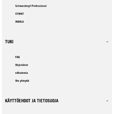
Schwarzkopf Professional
STMNT
INDOLA
TUKI
FAQ
Ohjevideot
eAkatemia
Ota yhteyttä
KÄYTTÖEHDOT JA TIETOSUOJA