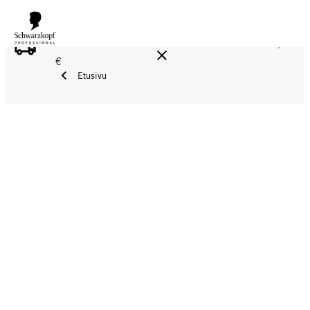
ILMAINEN TOIMITUS YLI 160 € TILAUKSIIN!
Norm. 17,90
€
Etusivu