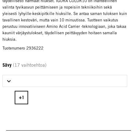
täydellisesti harmaat hiukset. IGORA COLOR10 on ihanteellinen
valinta tyvikasvun peittämiseen ja nopeisiin tekniikoihin sekä
yleisesti lyhyille-keskipitkille hiuksille. Se antaa saman tuloksen kuin
tavallinen kestoväri, mutta vain 10 minuutissa. Tuotteen vaikutus
perustuu innovatiiviseen Amino Acid Carrier -teknologiaan, joka takaa
kauniit värjäystulokset, täydellisen peittävyyden hoitaen samalla
hiuksia.
Tuotenumero 2936222
Sävy
(17 vaihtoehtoa)
Select Sävy