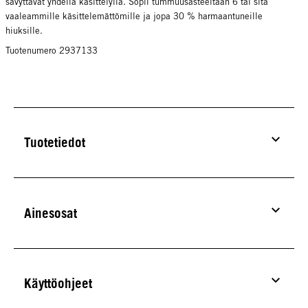
sävyttävät yhdellä käsittelyllä. Sopii tummuusasteeltaan 6 tai sitä
vaaleammille käsittelemättömille ja jopa 30 % harmaantuneille
hiuksille.
Tuotenumero 2937133
Tuotetiedot
Ainesosat
Käyttöohjeet