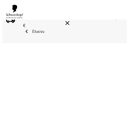
ILMAINEN TOIMITUS YLI 160 € TILAUKSIIN!
Norm. 17,90
€
Etusivu