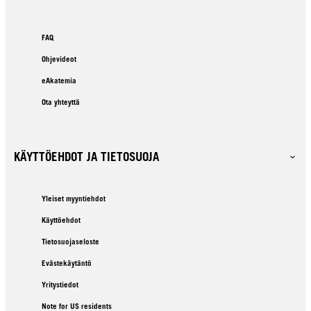
FAQ
Ohjevideot
eAkatemia
Ota yhteyttä
KÄYTTÖEHDOT JA TIETOSUOJA
Yleiset myyntiehdot
Käyttöehdot
Tietosuojaseloste
Evästekäytäntö
Yritystiedot
Note for US residents