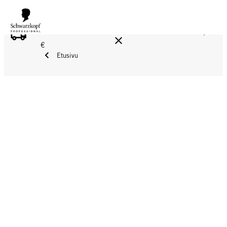
ILMAINEN TOIMITUS YLI 160 € TILAUKSIIN!
Norm. 17,90
€
Etusivu