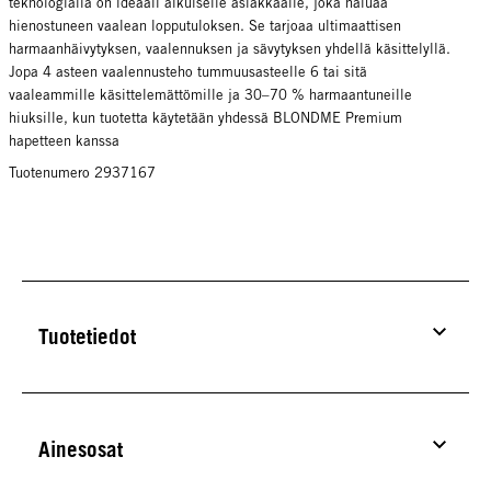
teknologialla on ideaali aikuiselle asiakkaalle, joka haluaa
hienostuneen vaalean lopputuloksen. Se tarjoaa ultimaattisen
harmaanhäivytyksen, vaalennuksen ja sävytyksen yhdellä käsittelyllä.
Jopa 4 asteen vaalennusteho tummuusasteelle 6 tai sitä
vaaleammille käsittelemättömille ja 30–70 % harmaantuneille
hiuksille, kun tuotetta käytetään yhdessä BLONDME Premium
hapetteen kanssa
Tuotenumero 2937167
Tuotetiedot
Ainesosat