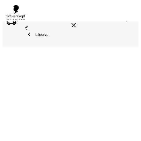
ILMAINEN TOIMITUS YLI 160 € TILAUKSIIN!
Norm. 17,90
€
Etusivu