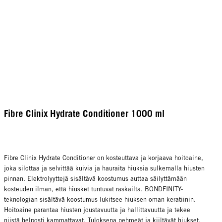
Fibre Clinix Hydrate Conditioner 1000 ml
Fibre Clinix Hydrate Conditioner on kosteuttava ja korjaava hoitoaine,
joka silottaa ja selvittää kuivia ja hauraita hiuksia sulkemalla hiusten
pinnan. Elektrolyyttejä sisältävä koostumus auttaa säilyttämään
kosteuden ilman, että hiusket tuntuvat raskailta. BONDFINITY-
teknologian sisältävä koostumus lukitsee hiuksen oman keratiinin.
Hoitoaine parantaa hiusten joustavuutta ja hallittavuutta ja tekee
niistä helposti kammattavat. Tuloksena pehmeät ja kiiltävät hiukset.