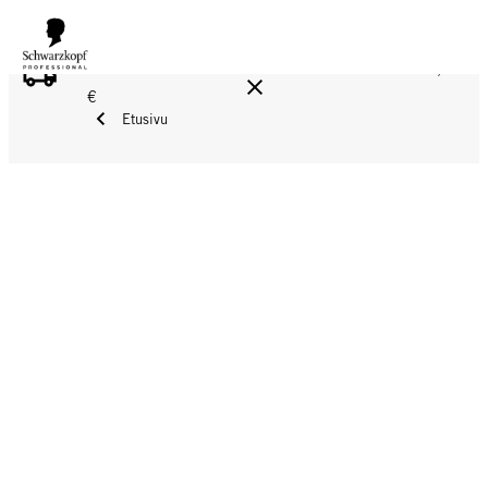
ILMAINEN TOIMITUS YLI 160 € TILAUKSIIN!
Norm. 17,90
€
Etusivu