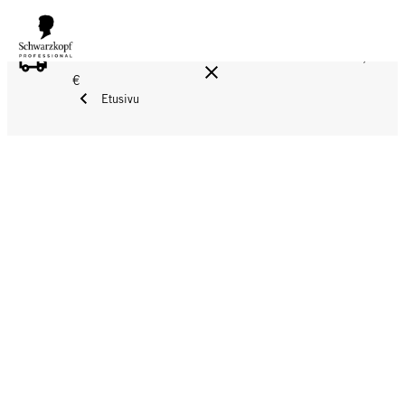
ILMAINEN TOIMITUS YLI 160 € TILAUKSIIN!
Norm. 17,90
€
Etusivu