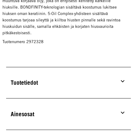
muuntuva korjaava öljy, joka on erityisesti kehitetty karkeille
hiuksille. BONDFINITY-teknologian sisältävä koostumus lukitsee
hiuksen oman keratiinin. 5-Oil Complex-yhdisteen sisältävä
koostumus tarjoaa sileyttä ja kiiltoa hiusten pinnalle sekä ravintoa
hiuskuidun sisälle, samalla ehkäisten ja korjaten hiusvaurioita
pitkäkestoisesti.
Tuotenumero 2972328
Tuotetiedot
Ainesosat