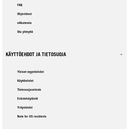
FAQ
Ohjevideot
eAkatemia
Ota yhteyttä
KÄYTTÖEHDOT JA TIETOSUOJA
Yleiset myyntiehdot
Käyttöehdot
Tietosuojaseloste
Evästekäytäntö
Yritystiedot
Note for US residents