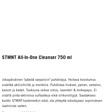
STMNT All-In-One Cleanser 750 ml
Jokapäiväinen "päästä varpaisiin" puhdistaja. Hoitava koostumus
sisältää aktiivihiiltä ja mentolia. Puhdistaa hiukset, parran, vartalon,
kasvot ja kädet. Tuoksuna raikas sitrus, laventeli & tonkapapu. Ei
sisällä pinta-aktiivisia sulfaatteja eikä silikoniöljyjä. Saadaksesi
kaikki STMNT-tuotemerkin edut, ota yhteyttä edustajaasi sopimuksen
laatimista varten.