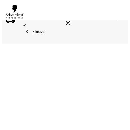
ILMAINEN TOIMITUS YLI 160 € TILAUKSIIN!
Norm. 17,90
€
Etusivu