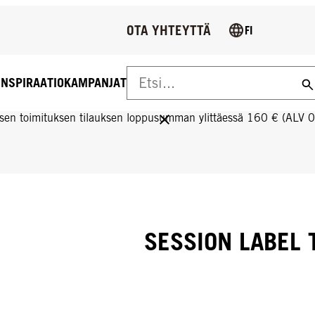
OTA YHTEYTTÄ
FI
INSPIRAATIO
KAMPANJAT
US YLI 160 € TILAUKSIIN!
sen toimituksen tilauksen loppusumman ylittäessä 160 € (ALV 
SESSION LABEL 