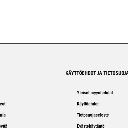
KÄYTTÖEHDOT JA TIETOSUOJ
Yleiset myyntiehdot
eot
Käyttöehdot
mia
Tietosuojaseloste
eyttä
Evästekäytäntö