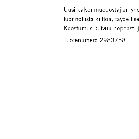
Uusi kalvonmuodostajien yhd
luonnollista kiiltoa, täydelli
Koostumus kuivuu nopeasti ja
Tuotenumero 2983758