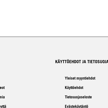
KÄYTTÖEHDOT JA TIETOSUOJ
Yleiset myyntiehdot
eot
Käyttöehdot
mia
Tietosuojaseloste
eyttä
Evästekäytäntö