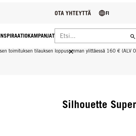
OTA YHTEYTTÄ
FI
INSPIRAATIO
KAMPANJAT
US YLI 160 € TILAUKSIIN!
sen toimituksen tilauksen loppusumman ylittäessä 160 € (ALV 
Silhouette Supe