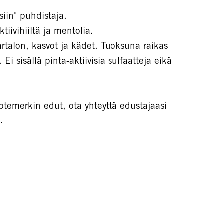
siin" puhdistaja.
tiivihiiltä ja mentolia.
artalon, kasvot ja kädet. Tuoksuna raikas
 Ei sisällä pinta-aktiivisia sulfaatteja eikä
temerkin edut, ota yhteyttä edustajaasi
.