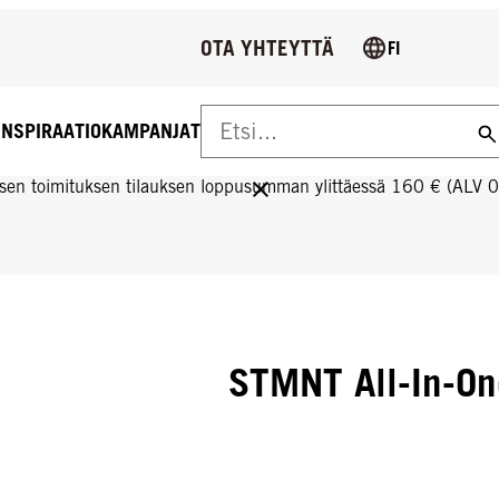
OTA YHTEYTTÄ
FI
INSPIRAATIO
KAMPANJAT
US YLI 160 € TILAUKSIIN!
sen toimituksen tilauksen loppusumman ylittäessä 160 € (ALV 
STMNT All-In-On