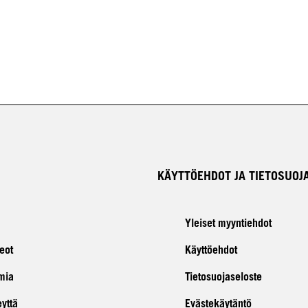
KÄYTTÖEHDOT JA TIETOSUOJ
Yleiset myyntiehdot
eot
Käyttöehdot
mia
Tietosuojaseloste
eyttä
Evästekäytäntö