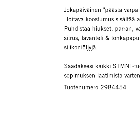
Jokapäiväinen "päästä varpai
Hoitava koostumus sisältää ak
Puhdistaa hiukset, parran, v
sitrus, laventeli & tonkapapu.
silikoniöljyjä.
Saadaksesi kaikki STMNT-tuo
sopimuksen laatimista varten
Tuotenumero 2984454