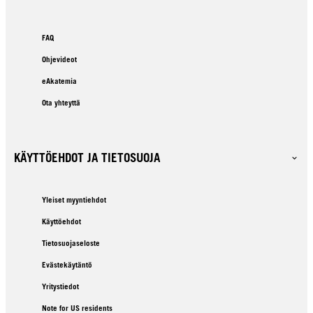
FAQ
Ohjevideot
eAkatemia
Ota yhteyttä
KÄYTTÖEHDOT JA TIETOSUOJA
Yleiset myyntiehdot
Käyttöehdot
Tietosuojaseloste
Evästekäytäntö
Yritystiedot
Note for US residents