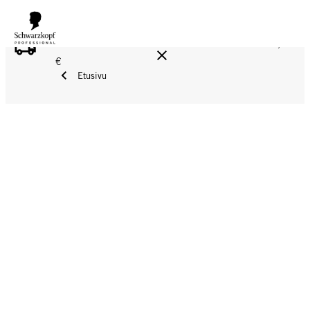
ILMAINEN TOIMITUS YLI 160 € TILAUKSIIN!
Norm. 17,90
€
Etusivu