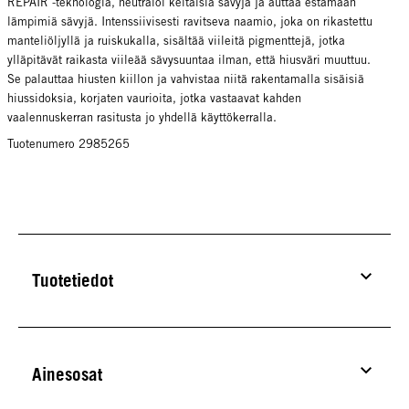
REPAIR -teknologia, neutraloi keltaisia sävyjä ja auttaa estämään
lämpimiä sävyjä. Intenssiivisesti ravitseva naamio, joka on rikastettu
manteliöljyllä ja ruiskukalla, sisältää viileitä pigmenttejä, jotka
ylläpitävät raikasta viileää sävysuuntaa ilman, että hiusväri muuttuu.
Se palauttaa hiusten kiillon ja vahvistaa niitä rakentamalla sisäisiä
hiussidoksia, korjaten vaurioita, jotka vastaavat kahden
vaalennuskerran rasitusta jo yhdellä käyttökerralla.
Tuotenumero 2985265
Tuotetiedot
Ainesosat