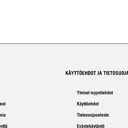
KÄYTTÖEHDOT JA TIETOSUOJ
Yleiset myyntiehdot
eot
Käyttöehdot
mia
Tietosuojaseloste
eyttä
Evästekäytäntö