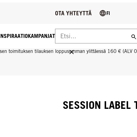
OTA YHTEYTTÄ
FI
INSPIRAATIO
KAMPANJAT
US YLI 160 € TILAUKSIIN!
sen toimituksen tilauksen loppusumman ylittäessä 160 € (ALV 
SESSION LABEL 