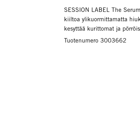
SESSION LABEL The Serum -vii
kiiltoa ylikuormittamatta hiu
kesyttää kurittomat ja pörröi
Tuotenumero 3003662