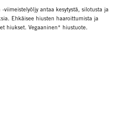
meistelyöljy antaa kesytystä, silotusta ja
ksia. Ehkäisee hiusten haaroittumista ja
set hiukset. Vegaaninen* hiustuote.