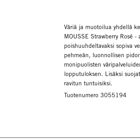
Väriä ja muotoilua yhdellä
MOUSSE Strawberry Rosé - ain
poishuuhdeltavaksi sopiva v
pehmeän, luonnollisen pidon
monipuolisten väripalveluide
lopputuloksen. Lisäksi suoja
ravitun tuntuisiksi.
Tuotenumero 3055194