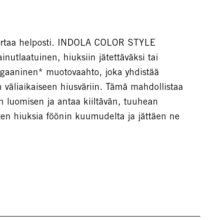
 kertaa helposti. INDOLA COLOR STYLE
utlaatuinen, hiuksiin jätettäväksi tai
egaaninen* muotovaahto, joka yhdistää
 väliaikaiseen hiusväriin. Tämä mahdollistaa
n luomisen ja antaa kiiltävän, tuuhean
ten hiuksia föönin kuumudelta ja jättäen ne