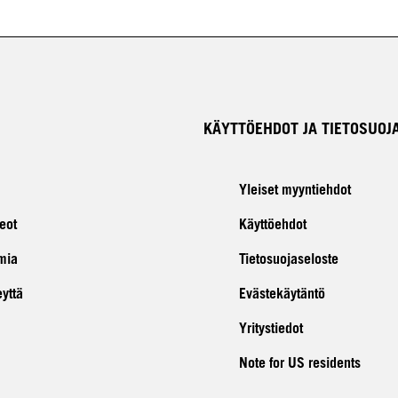
KÄYTTÖEHDOT JA TIETOSUOJ
Yleiset myyntiehdot
eot
Käyttöehdot
mia
Tietosuojaseloste
eyttä
Evästekäytäntö
Yritystiedot
Note for US residents