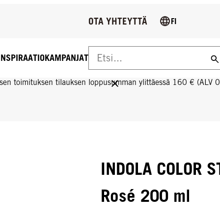
OTA YHTEYTTÄ
FI
INSPIRAATIO
KAMPANJAT
US YLI 160 € TILAUKSIIN!
sen toimituksen tilauksen loppusumman ylittäessä 160 € (ALV 
INDOLA COLOR S
Rosé 200 ml