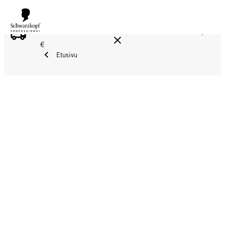
ILMAINEN TOIMITUS YLI 160 € TILAUKSIIN!
Norm. 17,90
€
Etusivu