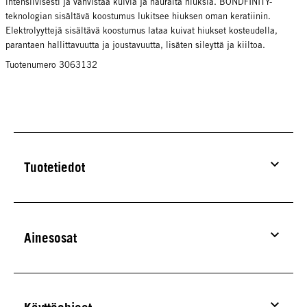
intensiivisesti ja vahvistaa kuivia ja hauraita hiuksia. BONDFINITY-
teknologian sisältävä koostumus lukitsee hiuksen oman keratiinin.
Elektrolyyttejä sisältävä koostumus lataa kuivat hiukset kosteudella,
parantaen hallittavuutta ja joustavuutta, lisäten sileyttä ja kiiltoa.
Tuotenumero 3063132
Tuotetiedot
Ainesosat