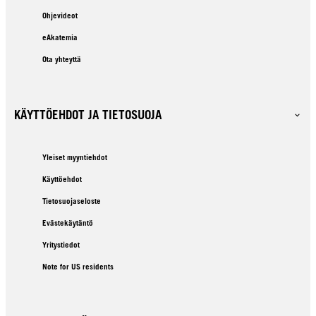
Ohjevideot
eAkatemia
Ota yhteyttä
KÄYTTÖEHDOT JA TIETOSUOJA
Yleiset myyntiehdot
Käyttöehdot
Tietosuojaseloste
Evästekäytäntö
Yritystiedot
Note for US residents