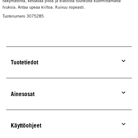
näkymätöntä, kestävää pitoa ja elastista tuuheutta kuormittamatta
hiuksia. Antaa upeaa kiiltoa. Kuivuu nopeasti.
Tuotenumero 3075285
Tuotetiedot
Ainesosat
Käyttöohjeet