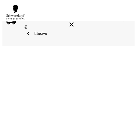
ILMAINEN TOIMITUS YLI 160 € TILAUKSIIN!
Norm. 17,90
€
Etusivu