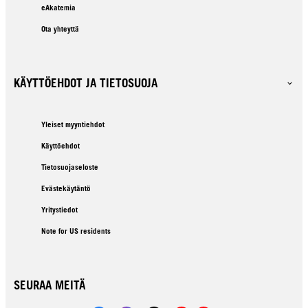
eAkatemia
Ota yhteyttä
KÄYTTÖEHDOT JA TIETOSUOJA
Yleiset myyntiehdot
Käyttöehdot
Tietosuojaseloste
Evästekäytäntö
Yritystiedot
Note for US residents
SEURAA MEITÄ