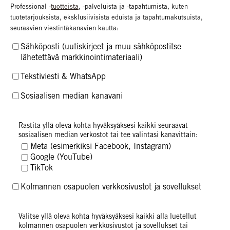
Professional -
tuotteista
, -palveluista ja -tapahtumista, kuten
tuotetarjouksista, eksklusiivisista eduista ja tapahtumakutsuista,
seuraavien viestintäkanavien kautta:
Sähköposti (uutiskirjeet ja muu sähköpostitse
lähetettävä markkinointimateriaali)
Tekstiviesti & WhatsApp
Sosiaalisen median kanavani
Tässä tapauksessa tietojasi käsittelevät sekä me että kyseisen
Rastita yllä oleva kohta hyväksyäksesi kaikki seuraavat
sosiaalisen median alustan ylläpitäjä. Voimme lisäksi luovuttaa
sosiaalisen median verkostot tai tee valintasi kanavittain:
sähköpostiosoitteesi tai muita tunnistetietoja (tarvittaessa
Meta (esimerkiksi Facebook, Instagram)
salatussa tai tiivistetyssä muodossa) edellä mainittujen tietojen
Google (YouTube)
lisäksi personointia varten sekä tunnistettujen ominaisuuksien ja
TikTok
kiinnostuksen kohteiden perusteella. Saadaksesi lisätietoa tutustu:
Tietosuojaseloste
.
Kolmannen osapuolen verkkosivustot ja sovellukset
Tässä tapauksessa tietojasi käsittelevät sekä me että
Valitse yllä oleva kohta hyväksyäksesi kaikki alla luetellut
mainosverkoston tai verkkosivuston ylläpitäjä. Voimme lisäksi
kolmannen osapuolen verkkosivustot ja sovellukset tai
luovuttaa sähköpostiosoitteesi tai muita tunnistetietoja