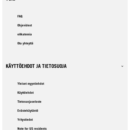
FAQ
Ohjevideot
eAkatemia
Ota yhteyttä
KÄYTTÖEHDOT JA TIETOSUOJA
Yleiset myyntiehdot
Käyttöehdot
Tietosuojaseloste
Evästekäytäntö
Yritystiedot
Note for US residents