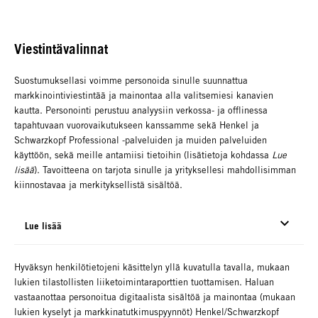
Viestintävalinnat
Suostumuksellasi voimme personoida sinulle suunnattua
markkinointiviestintää ja mainontaa alla valitsemiesi kanavien
kautta. Personointi perustuu analyysiin verkossa- ja offlinessa
tapahtuvaan vuorovaikutukseen kanssamme sekä Henkel ja
Schwarzkopf Professional -palveluiden ja muiden palveluiden
käyttöön, sekä meille antamiisi tietoihin (lisätietoja kohdassa
Lue
lisää
). Tavoitteena on tarjota sinulle ja yrityksellesi mahdollisimman
kiinnostavaa ja merkityksellistä sisältöä.
Lue lisää
Hyväksyn henkilötietojeni käsittelyn yllä kuvatulla tavalla, mukaan
lukien tilastollisten liiketoimintaraporttien tuottamisen. Haluan
vastaanottaa personoitua digitaalista sisältöä ja mainontaa (mukaan
lukien kyselyt ja markkinatutkimuspyynnöt) Henkel/Schwarzkopf