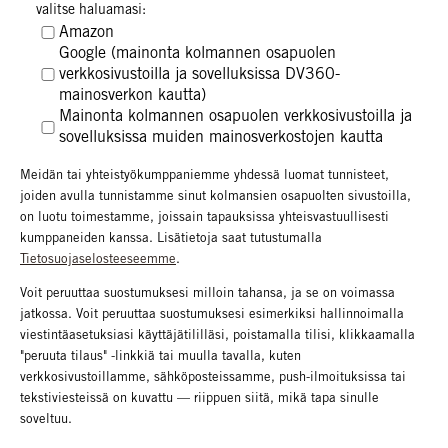
valitse haluamasi:
(tarvittaessa salatussa tai tiivistetyssä muodossa) yllä mainittujen
Amazon
tietojen lisäksi personoinnin mahdollistamiseksi sekä
Google (mainonta kolmannen osapuolen
tunnistettujen ominaisuuksien ja kiinnostuksen kohteiden
verkkosivustoilla ja sovelluksissa DV360-
perusteella.
mainosverkon kautta)
Mainonta kolmannen osapuolen verkkosivustoilla ja
sovelluksissa muiden mainosverkostojen kautta
Meidän tai yhteistyökumppaniemme yhdessä luomat tunnisteet,
joiden avulla tunnistamme sinut kolmansien osapuolten sivustoilla,
on luotu toimestamme, joissain tapauksissa yhteisvastuullisesti
kumppaneiden kanssa. Lisätietoja saat tutustumalla
Tietosuojaselosteeseemme
.
Voit peruuttaa suostumuksesi milloin tahansa, ja se on voimassa
jatkossa. Voit peruuttaa suostumuksesi esimerkiksi hallinnoimalla
viestintäasetuksiasi käyttäjätililläsi, poistamalla tilisi, klikkaamalla
"peruuta tilaus" -linkkiä tai muulla tavalla, kuten
verkkosivustoillamme, sähköposteissamme, push-ilmoituksissa tai
tekstiviesteissä on kuvattu — riippuen siitä, mikä tapa sinulle
soveltuu.