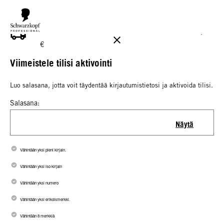
ILMAINEN TOIMITUS YLI 160 € TILAUKSIIN!
Norm. 17,90
€
Viimeistele tilisi aktivointi
Luo salasana, jotta voit täydentää kirjautumistietosi ja aktivoida tilisi.
Salasana:
Näytä
Vähintään yksi pieni kirjain.
Vähintään yksi iso kirjain
Vähintään yksi numero
Vähintään yksi erikoismerkki.
Vähintään 8 merkkiä