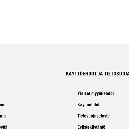
KÄYTTÖEHDOT JA TIETOSUOJ
Yleiset myyntiehdot
eot
Käyttöehdot
mia
Tietosuojaseloste
eyttä
Evästekäytäntö