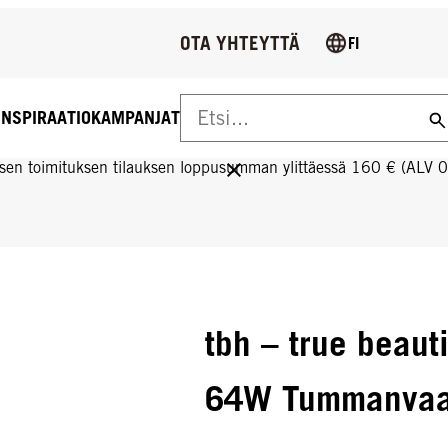
OTA YHTEYTTÄ
FI
INSPIRAATIO
KAMPANJAT
US YLI 160 € TILAUKSIIN!
sen toimituksen tilauksen loppusumman ylittäessä 160 € (ALV 
tbh – true beaut
64W Tummanvaal