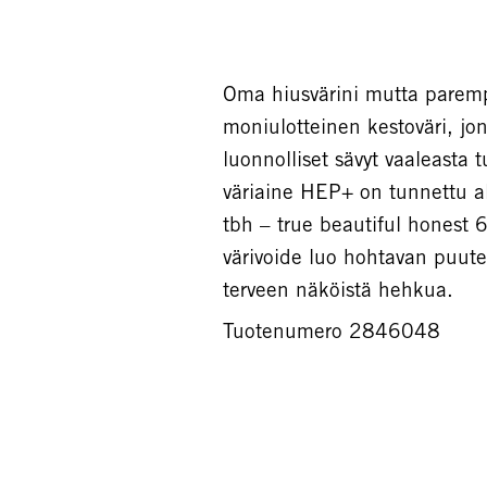
Oma hiusvärini mutta paremp
moniulotteinen kestoväri, j
luonnolliset sävyt vaaleast
väriaine HEP+ on tunnettu al
tbh – true beautiful hones
värivoide luo hohtavan puuter
terveen näköistä hehkua.
Tuotenumero 2846048