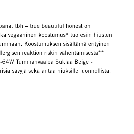
ana. tbh – true beautiful honest on
onka vegaaninen koostumus* tuo esiin hiusten
a tummaan. Koostumuksen sisältämä erityinen
lergisen reaktion riskin vähentämisestä**.
t 6-64W Tummanvaalea Suklaa Beige -
isia sävyjä sekä antaa hiuksille luonnollista,