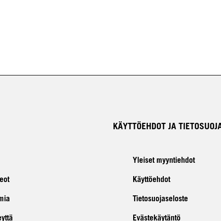
KÄYTTÖEHDOT JA TIETOSUOJ
Yleiset myyntiehdot
eot
Käyttöehdot
mia
Tietosuojaseloste
eyttä
Evästekäytäntö