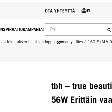
OTA YHTEYTTÄ
FI
INSPIRAATIO
KAMPANJAT
US YLI 160 € TILAUKSIIN!
sen toimituksen tilauksen loppusumman ylittäessä 160 € (ALV 
tbh – true beaut
56W Erittäin va