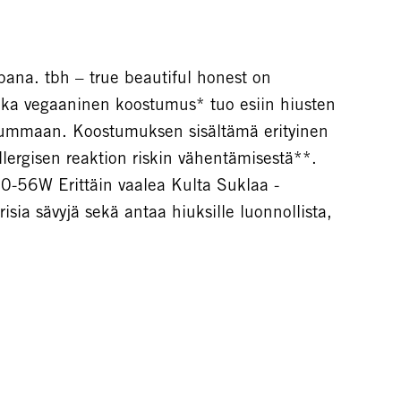
ana. tbh – true beautiful honest on
onka vegaaninen koostumus* tuo esiin hiusten
a tummaan. Koostumuksen sisältämä erityinen
lergisen reaktion riskin vähentämisestä**.
10-56W Erittäin vaalea Kulta Suklaa -
isia sävyjä sekä antaa hiuksille luonnollista,