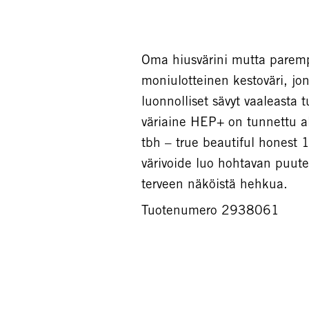
Oma hiusvärini mutta paremp
moniulotteinen kestoväri, j
luonnolliset sävyt vaaleast
väriaine HEP+ on tunnettu al
tbh – true beautiful honest 
värivoide luo hohtavan puuter
terveen näköistä hehkua.
Tuotenumero 2938061