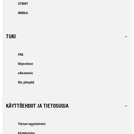
STMNT
INDOLA
TUKI
FAQ
Ohjevideot
eAkatemia
Ota yhteyttä
KÄYTTÖEHDOT JA TIETOSUOJA
Yleiset myyntiehdot
Käyttöehdot