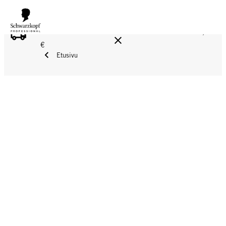
ILMAINEN TOIMITUS YLI 160 € TILAUKSIIN!
Norm. 17,90
€
Etusivu