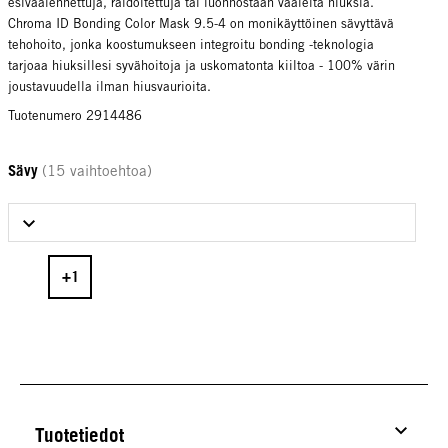
esivaalennettuja, raidoitettuja tai luonnostaan vaaleita hiuksia.
Chroma ID Bonding Color Mask 9.5-4 on monikäyttöinen sävyttävä
tehohoito, jonka koostumukseen integroitu bonding -teknologia
tarjoaa hiuksillesi syvähoitoja ja uskomatonta kiiltoa - 100% värin
joustavuudella ilman hiusvaurioita.
Tuotenumero 2914486
Sävy
(15 vaihtoehtoa)
Select Sävy
Tuotetiedot