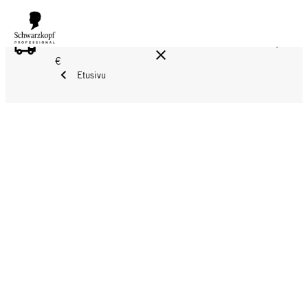
ILMAINEN TOIMITUS YLI 160 € TILAUKSIIN!
Norm. 17,90
€
Etusivu