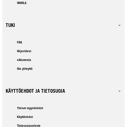
INDOLA
TUKI
FAQ
Ohjevideot
eAkatemia
Ota yhteyttä
KÄYTTÖEHDOT JA TIETOSUOJA
Yleiset myyntiehdot
Käyttöehdot
Tietosuojaseloste