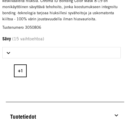
keskivaaleita hiuksia. Chroma ID Bonding Color Mask 8-19 on
monikäyttöinen sävyttävä tehohoito, jonka koostumukseen integroitu
bonding -teknologia tarjoaa hiuksillesi syvähoitoja ja uskomatonta
kiiltoa - 100% värin joustavuudella ilman hiusvaurioita.
Tuotenumero 3050806
Sävy
(15 vaihtoehtoa)
Select Sävy
Tuotetiedot